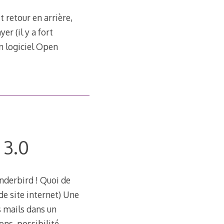
t retour en arrière,
r (il y a fort
 logiciel Open
 3.0
underbird ! Quoi de
de site internet) Une
s mails dans un
ns, possibilité