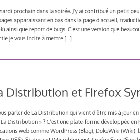
ardi prochain dans la soirée. J’y ai contribué un petit peu
ages apparaissant en bas dans la page d’accueil, traduct
) ainsi que report de bugs. C’est une version que beauc
rtie je vous incite à mettre
[…]
a Distribution et Firefox Sy
ous parler de La Distribution qui vient d’être mis à jour en
« La Distribution » ? C’est une plate-forme développée en
plications web comme WordPress (Blog), DokuWiki (Wiki), 
r RSS), Status.net (Microblogage), Firefox Sync (Synch