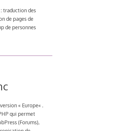
 : traduction des
ion de pages de
oup de personnes
nc
 version « Europe« .
 PHP qui permet
bbPress (Forums),
ronisation de