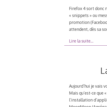
Firefox 4 sort donc m
« snippets » ou mess
promotion (Facebook
attendent, dès sa so
Lire la suite…
L
Aujourd’hui je vais v
Mais qu’est-ce que 
l’installation d’ap
MoonMoon (Agrégateu