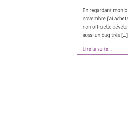
En regardant mon blo
novembre j’ai achet
non officielle dével
aussi un bug très
[…]
Lire la suite…