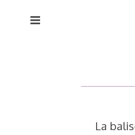
Aller
au
contenu
principal
La balis