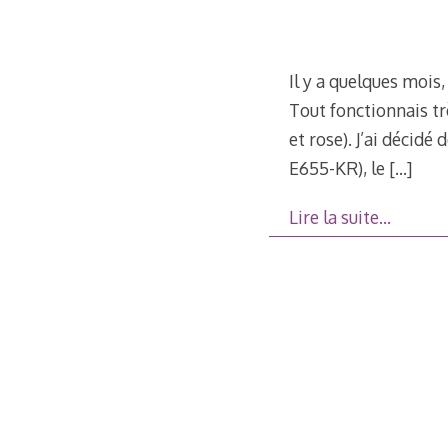
Il y a quelques mois
Tout fonctionnais trè
et rose). J’ai décid
E655-KR), le
[…]
Lire la suite…