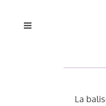
Aller
au
contenu
principal
La balis