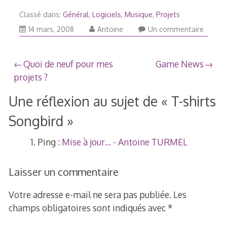
Classé dans:
Général
,
Logiciels
,
Musique
,
Projets
14 mars, 2008
Antoine
Un commentaire
Navigation
Quoi de neuf pour mes
Game News
projets ?
de
Une réflexion au sujet de «
T-shirts
l’article
Songbird
»
Ping :
Mise à jour… - Antoine TURMEL
Laisser un commentaire
Votre adresse e-mail ne sera pas publiée.
Les
champs obligatoires sont indiqués avec
*