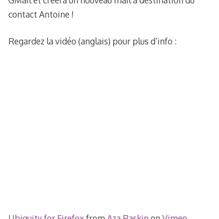
GMail et créera un nouveau mail à destination du
contact Antoine !
Regardez la vidéo (anglais) pour plus d’info :
Ubiquity for Firefox
from
Aza Raskin
on
Vimeo
.