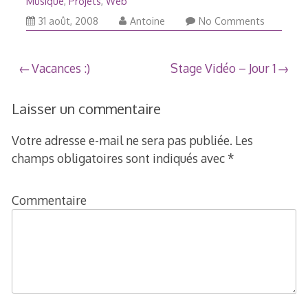
Musique
,
Projets
,
Web
18
31 août, 2008
Antoine
No Comments
novembre,
2008
Navigation
Vacances :)
Stage Vidéo – Jour 1
de
Laisser un commentaire
l’article
Votre adresse e-mail ne sera pas publiée.
Les
champs obligatoires sont indiqués avec
*
Commentaire