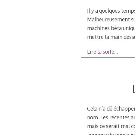
Il y a quelques temp
Malheureusement sui
machines bêta unique
mettre la main dess
Lire la suite…
Cela n’a dû échapper
nom. Les récentes an
mais ce serait mal c
annonce de nouveau