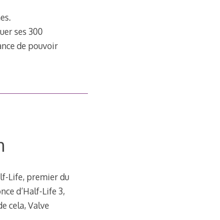
es.
uer ses 300
hance de pouvoir
m
lf-Life, premier du
ce d’Half-Life 3,
de cela, Valve