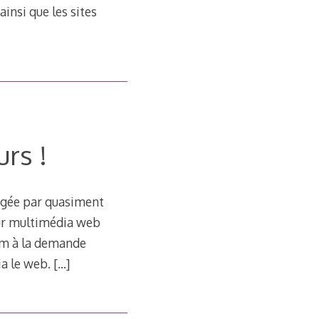
ainsi que les sites
urs !
argée par quasiment
teur multimédia web
bum à la demande
ia le web.
[…]