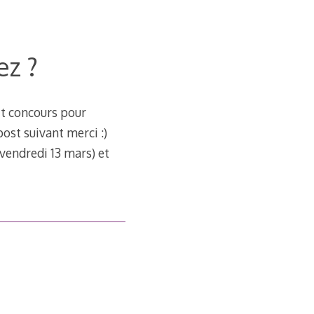
ez ?
tit concours pour
post suivant merci :)
 vendredi 13 mars) et