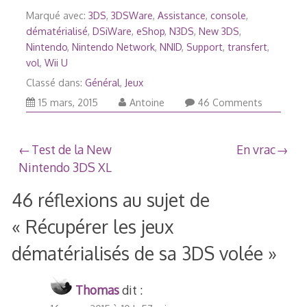
Marqué avec:
3DS
,
3DSWare
,
Assistance
,
console
,
dématérialisé
,
DSiWare
,
eShop
,
N3DS
,
New 3DS
,
Nintendo
,
Nintendo Network
,
NNID
,
Support
,
transfert
,
vol
,
Wii U
Classé dans:
Général
,
Jeux
15
15 mars, 2015
Antoine
46 Comments
mars,
2015
Navigation
Test de la New
En vrac
Nintendo 3DS XL
de
46 réflexions au sujet de
l’article
«
Récupérer les jeux
dématérialisés de sa 3DS volée
»
Thomas
dit :