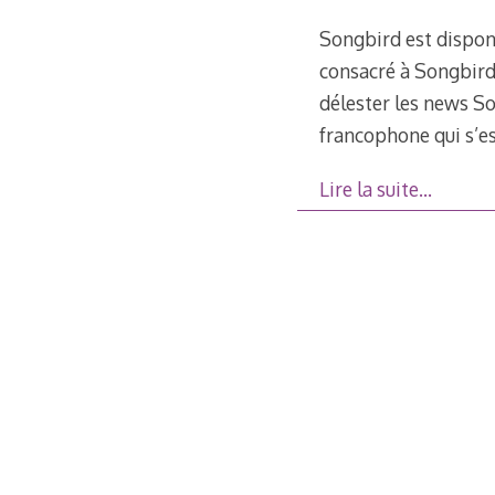
Songbird est disponi
consacré à Songbird 
délester les news S
francophone qui s’e
Lire la suite…
Navigation
au
sein
des
articles