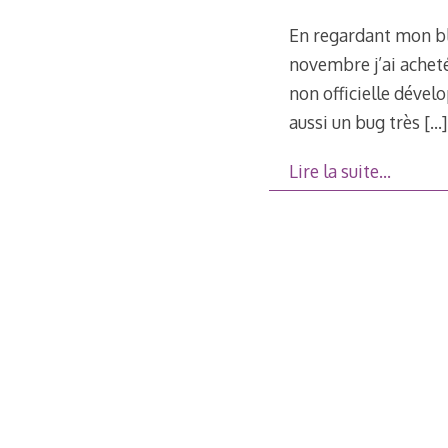
En regardant mon blo
novembre j’ai achet
non officielle dével
aussi un bug très
[…]
Lire la suite…