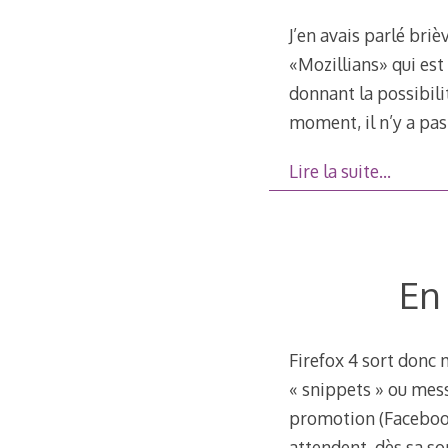
J’en avais parlé bri
«Mozillians» qui est
donnant la possibil
moment, il n’y a pa
Lire la suite…
En
Firefox 4 sort donc m
« snippets » ou mess
promotion (Facebook
attendent, dès sa so