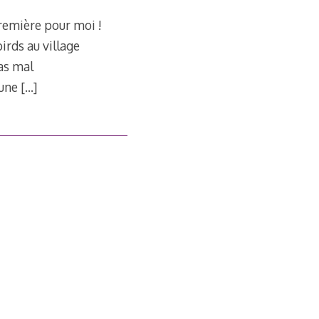
première pour moi !
irds au village
pas mal
 une
[…]