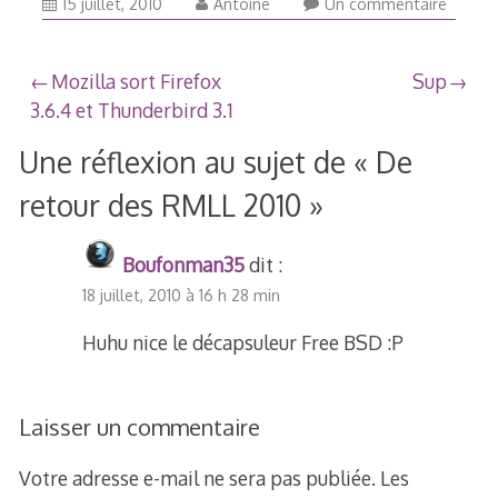
15 juillet, 2010
Antoine
Un commentaire
Navigation
Mozilla sort Firefox
Sup
3.6.4 et Thunderbird 3.1
de
Une réflexion au sujet de «
De
l’article
retour des RMLL 2010
»
Boufonman35
dit :
18 juillet, 2010 à 16 h 28 min
Huhu nice le décapsuleur Free BSD :P
Laisser un commentaire
Votre adresse e-mail ne sera pas publiée.
Les