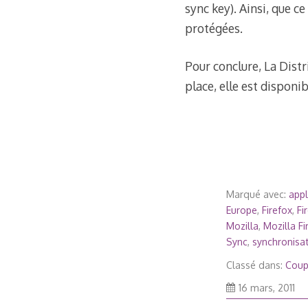
sync key). Ainsi, que c
protégées.
Pour conclure, La Distr
place, elle est disponi
Marqué avec:
appl
Europe
,
Firefox
,
Fi
Mozilla
,
Mozilla Fi
Sync
,
synchronisa
Classé dans:
Coup
8
16 mars, 2011
juil