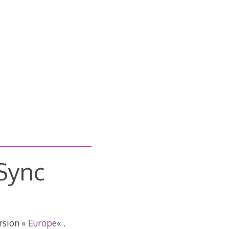
 Sync
ersion «
Europe
« .