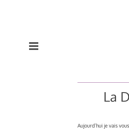
Aller
au
contenu
principal
La D
Aujourd’hui je vais vou