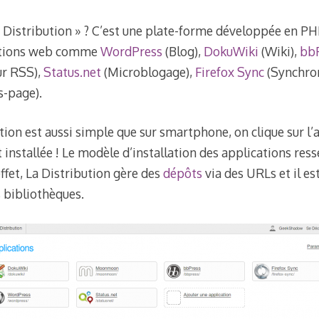
a Distribution » ? C’est une plate-forme développée en P
ications web comme
WordPress
(Blog),
DokuWiki
(Wiki),
bb
r RSS),
Status.net
(Microblogage),
Firefox Sync
(Synchron
-page).
ation est aussi simple que sur smartphone, on clique sur l’
t installée ! Le modèle d’installation des applications re
effet, La Distribution gère des
dépôts
via des URLs et il est
s bibliothèques.