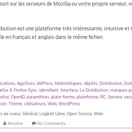
e soit sur les serveurs de Mozilla ou votre propre serveur,
ibution est une plateforme très intéressante, intuitive et
ble en français et anglais dans le même fichier.
ications
,
AppSlots
,
bbPress
,
bibliothèques
,
dépôts
,
Distribution
,
Dok
refox 4
,
Firefox Sync
,
identifiant
,
Interface
,
La Distribution
,
marques-p
refox
,
OpenID
,
paramètres
,
plate-forme
,
plateforme
,
RC
,
Serveur
,
ser
tion
,
Thème
,
utilisateurs
,
Web
,
WordPress
s de coeur
,
Général
,
Logiciel Libre
,
Open Source
,
Web
Antoine
No Comments
let,