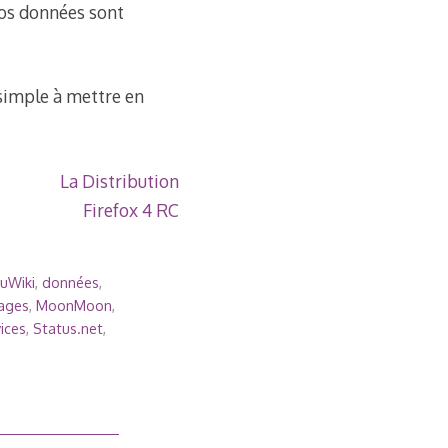
 vos données sont
 simple à mettre en
La Distribution
Firefox 4 RC
uWiki
,
données
,
ages
,
MoonMoon
,
vices
,
Status.net
,