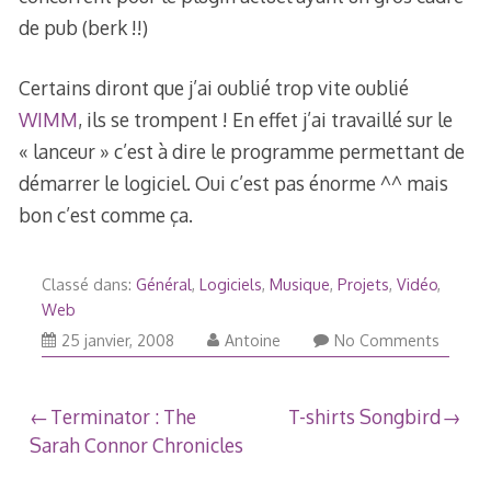
de pub (berk !!)
Certains diront que j’ai oublié trop vite oublié
WIMM
, ils se trompent ! En effet j’ai travaillé sur le
« lanceur » c’est à dire le programme permettant de
démarrer le logiciel. Oui c’est pas énorme ^^ mais
bon c’est comme ça.
Classé dans:
Général
,
Logiciels
,
Musique
,
Projets
,
Vidéo
,
Web
27
25 janvier, 2008
Antoine
No Comments
janvier,
2008
Navigation
Terminator : The
T-shirts Songbird
Sarah Connor Chronicles
de