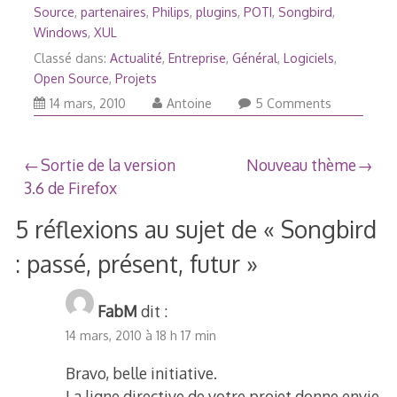
Source
,
partenaires
,
Philips
,
plugins
,
POTI
,
Songbird
,
Windows
,
XUL
Classé dans:
Actualité
,
Entreprise
,
Général
,
Logiciels
,
Open Source
,
Projets
14
14 mars, 2010
Antoine
5 Comments
mars,
2010
Navigation
Sortie de la version
Nouveau thème
3.6 de Firefox
de
5 réflexions au sujet de «
Songbird
l’article
: passé, présent, futur
»
FabM
dit :
14 mars, 2010 à 18 h 17 min
Bravo, belle initiative.
La ligne directive de votre projet donne envie