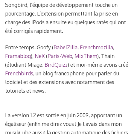
Songbird, l’équipe de développement touche un
pourcentage. L’extension permettant la prise en
charge des iPods a ensuite eu quelques ratés qui ont
été corrigés rapidement.
Entre temps, Goofy (
BabelZilla
,
Frenchmozilla
,
Framablog
),
NeX
(
Paris-Web
,
MixThem
), Thain
(étudiant Miage,
BirdQuizz
) et moi-même avons créé
Frenchbirds
, un blog francophone pour parler du
logiciel et des extensions avec notamment des
tutoriels et news.
La version 1.2 est sortie en juin 2009, apportant un
égaliseur (enfin me direz vous ! Je l’avais dans mon
musikCube aussi) la gestion automatique des fichiers