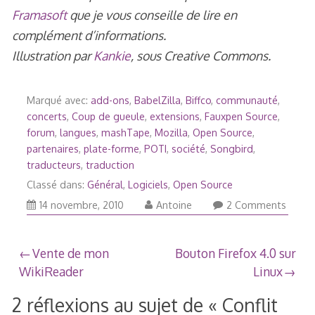
Framasoft
que je vous conseille de lire en
complément d’informations.
Illustration par
Kankie
, sous Creative Commons.
Marqué avec:
add-ons
,
BabelZilla
,
Biffco
,
communauté
,
concerts
,
Coup de gueule
,
extensions
,
Fauxpen Source
,
forum
,
langues
,
mashTape
,
Mozilla
,
Open Source
,
partenaires
,
plate-forme
,
POTI
,
société
,
Songbird
,
traducteurs
,
traduction
Classé dans:
Général
,
Logiciels
,
Open Source
16
14 novembre, 2010
Antoine
2 Comments
novembre,
2010
Navigation
Vente de mon
Bouton Firefox 4.0 sur
WikiReader
Linux
de
2 réflexions au sujet de «
Conflit
l’article