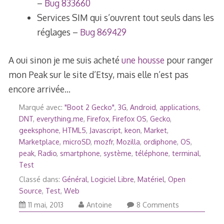
–
Bug 833660
Services SIM qui s’ouvrent tout seuls dans les
réglages –
Bug 869429
A oui sinon je me suis acheté
une housse
pour ranger
mon Peak sur le site d’Etsy, mais elle n’est pas
encore arrivée…
Marqué avec:
"Boot 2 Gecko"
,
3G
,
Android
,
applications
,
DNT
,
everything.me
,
Firefox
,
Firefox OS
,
Gecko
,
geeksphone
,
HTML5
,
Javascript
,
keon
,
Market
,
Marketplace
,
microSD
,
mozfr
,
Mozilla
,
ordiphone
,
OS
,
peak
,
Radio
,
smartphone
,
système
,
téléphone
,
terminal
,
Test
Classé dans:
Général
,
Logiciel Libre
,
Matériel
,
Open
Source
,
Test
,
Web
23
11 mai, 2013
Antoine
8 Comments
février,