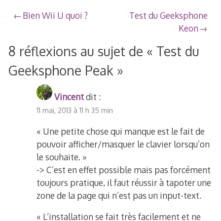
2015
Navigation
Bien Wii U quoi ?
Test du Geeksphone
Keon
de
8 réflexions au sujet de «
Test du
l’article
Geeksphone Peak
»
Vincent
dit :
11 mai, 2013 à 11 h 35 min
« Une petite chose qui manque est le fait de
pouvoir afficher/masquer le clavier lorsqu’on
le souhaite. »
-> C’est en effet possible mais pas forcément
toujours pratique, il faut réussir à tapoter une
zone de la page qui n’est pas un input-text.
« L’installation se fait très facilement et ne