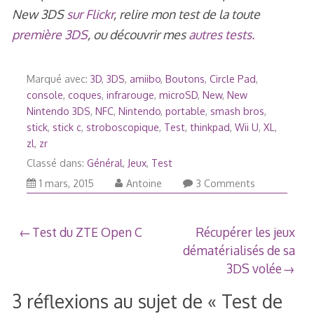
New 3DS
sur Flickr
, relire mon test de la toute
première 3DS
, ou découvrir mes
autres tests.
Marqué avec:
3D
,
3DS
,
amiibo
,
Boutons
,
Circle Pad
,
console
,
coques
,
infrarouge
,
microSD
,
New
,
New
Nintendo 3DS
,
NFC
,
Nintendo
,
portable
,
smash bros
,
stick
,
stick c
,
stroboscopique
,
Test
,
thinkpad
,
Wii U
,
XL
,
zl
,
zr
Classé dans:
Général
,
Jeux
,
Test
1
1 mars, 2015
Antoine
3 Comments
mars,
2015
Navigation
Test du ZTE Open C
Récupérer les jeux
dématérialisés de sa
de
3DS volée
l’article
3 réflexions au sujet de «
Test de