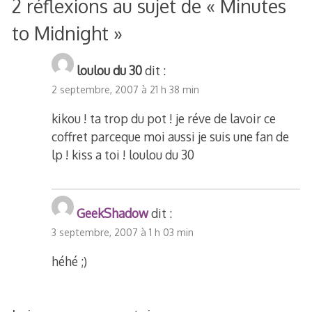
2 réflexions au sujet de «
Minutes
l’article
to Midnight
»
loulou du 30
dit :
2 septembre, 2007 à 21 h 38 min
kikou ! ta trop du pot ! je réve de lavoir ce
coffret parceque moi aussi je suis une fan de
lp ! kiss a toi ! loulou du 30
GeekShadow
dit :
3 septembre, 2007 à 1 h 03 min
héhé ;)