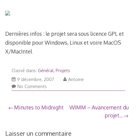
Dernières infos : le projet sera sous licence GPL et
disponible pour Windows, Linux et voire MacOS
X/MacIntel
Classé dans:
Général
,
Projets
20
9 décembre, 2007
Antoine
février,
No Comments
2009
Navigation
Minutes to Midnight
WIMM – Avancement du
projet…
de
l’article
Laisser un commentaire