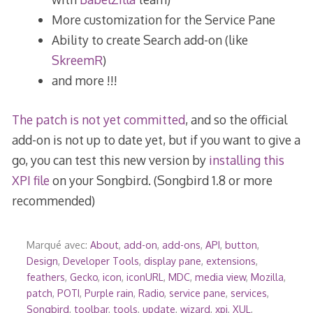
More customization for the Service Pane
Ability to create Search add-on (like
SkreemR
)
and more !!!
The patch is not yet committed
, and so the official
add-on is not up to date yet, but if you want to give a
go, you can test this new version by
installing this
XPI file
on your Songbird. (Songbird 1.8 or more
recommended)
Marqué avec:
About
,
add-on
,
add-ons
,
API
,
button
,
Design
,
Developer Tools
,
display pane
,
extensions
,
feathers
,
Gecko
,
icon
,
iconURL
,
MDC
,
media view
,
Mozilla
,
patch
,
POTI
,
Purple rain
,
Radio
,
service pane
,
services
,
Songbird
,
toolbar
,
tools
,
update
,
wizard
,
xpi
,
XUL
,