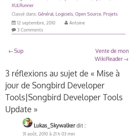
XULRunner
Classé dans:
Général
,
Logiciels
,
Open Source
,
Projets
12
12 septembre, 2010
Antoine
septembre,
3 Comments
2010
Navigation
Sup
Vente de mon
WikiReader
de
3 réflexions au sujet de «
Mise à
l’article
jour de Songbird Developer
Tools|Songbird Developer Tools
Update
»
Lukas_Skywalker
dit :
31 août, 2010 à 21 h 03 min