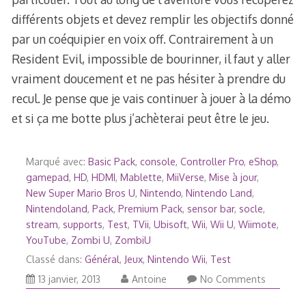
différents objets et devez remplir les objectifs donné
par un coéquipier en voix off. Contrairement à un
Resident Evil, impossible de bourinner, il faut y aller
vraiment doucement et ne pas hésiter à prendre du
recul. Je pense que je vais continuer à jouer à la démo
et si ça me botte plus j’achèterai peut être le jeu.
Marqué avec:
Basic Pack
,
console
,
Controller Pro
,
eShop
,
gamepad
,
HD
,
HDMI
,
Mablette
,
MiiVerse
,
Mise à jour
,
New Super Mario Bros U
,
Nintendo
,
Nintendo Land
,
Nintendoland
,
Pack
,
Premium Pack
,
sensor bar
,
socle
,
stream
,
supports
,
Test
,
TVii
,
Ubisoft
,
Wii
,
Wii U
,
Wiimote
,
YouTube
,
Zombi U
,
ZombiU
Classé dans:
Général
,
Jeux
,
Nintendo Wii
,
Test
30
13 janvier, 2013
Antoine
No Comments
octobre,